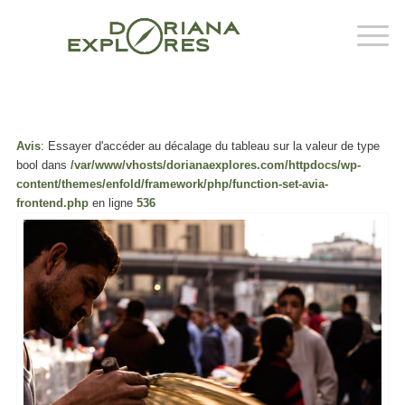
Avis
: Essayer d'accéder au décalage du tableau sur la valeur de type
bool dans
/var/www/vhosts/dorianaexplores.com/httpdocs/wp-
content/themes/enfold/framework/php/function-set-avia-
frontend.php
en ligne
536