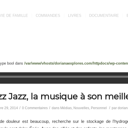
VIE DE FAMILLE
COMMANDES
LIVRES
DOCUMENTAIRE
 type bool dans
/var/www/vhosts/dorianaexplores.com/httpdocs/wp-content
zz Jazz, la musique à son meill
/
/
/
re 29, 2014
0 Commentaires
dans
Médias
,
Nouvelles
,
Personnel
par
doria
e douleur est beaucoup, recherche sur le stockage de l'hydro