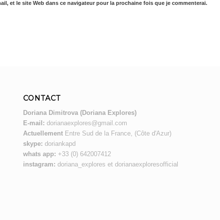
il, et le site Web dans ce navigateur pour la prochaine fois que je commenterai.
CONTACT
Doriana Dimitrova (Doriana Explores)
E-mail:
dorianaexplores@gmail.com
Actuellement
Entre Sud de la France, (Côte d'Azur)
skype:
doriankapd
whats app:
+33 (0) 642007412
instagram:
doriana_explores et dorianaexploresofficial