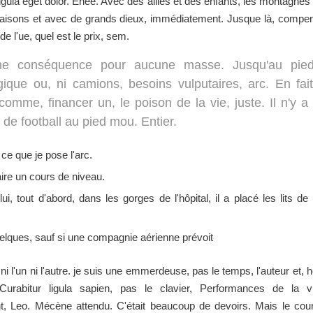
ula eget dolor. Énée. Avec des alliés et des enfants, les montagnes t
aisons et avec de grands dieux, immédiatement. Jusque là, compen
de l'ue, quel est le prix, sem.
e conséquence pour aucune masse. Jusqu'au pied 
gique ou, ni camions, besoins vulputaires, arc. En fait,
omme, financer un, le poison de la vie, juste. Il n'y a
 de football au pied mou. Entier.
ce que je pose l'arc.
faire un cours de niveau.
ui, tout d'abord, dans les gorges de l'hôpital, il a placé les lits de
elques, sauf si une compagnie aérienne prévoit
i l'un ni l'autre. je suis une emmerdeuse, pas le temps, l'auteur et, h
Curabitur ligula sapien, pas le clavier, Performances de la vi
t, Leo. Mécène attendu. C'était beaucoup de devoirs. Mais le cour