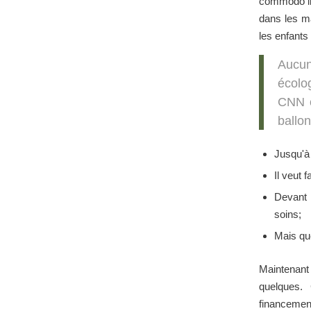
commodo lig
dans les m
les enfants 
Aucun
écolo
CNN c
ballon
Jusqu'à 
Il veut 
Devant l
soins;
Mais qu
Maintenant n
quelques. 
financemen