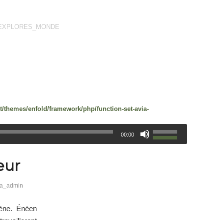
EXPLORES_MONDE
/themes/enfold/framework/php/function-set-avia-
00:00
eur
na_admin
gène. Énéen