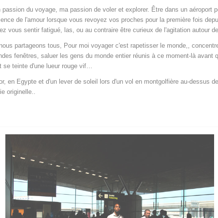
 passion du voyage, ma passion de voler et explorer. Être dans un aéroport pe
périence de l'amour lorsque vous revoyez vos proches pour la première fois dep
us sentir fatigué, las, ou au contraire être curieux de l'agitation autour d
 nous partageons tous, Pour moi voyager c'est rapetisser le monde,, concentr
randes fenêtres, saluer les gens du monde entier réunis à ce moment-là avant q
t se teinte d'une lueur rouge vif…
 en Egypte et d'un lever de soleil lors d'un vol en montgolfière au-dessus de
e originelle..