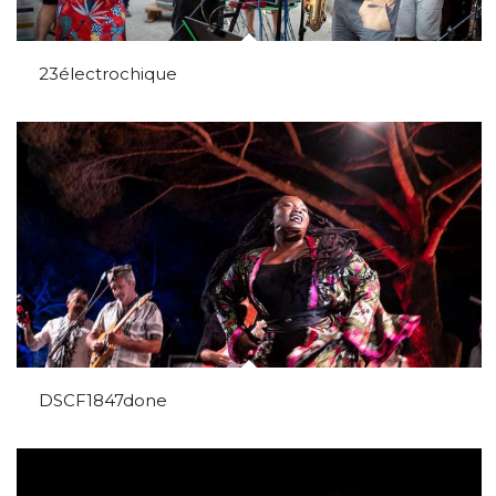
23électrochique
DSCF1847done