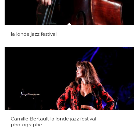
la londe jazz festival
Camille Bertault la londe jazz festival
photographe