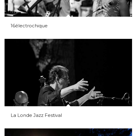
16électrochique
La Londe Jazz Festival