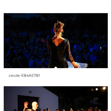
cecile-E84A5781