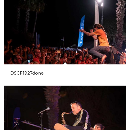
DSCF1927done