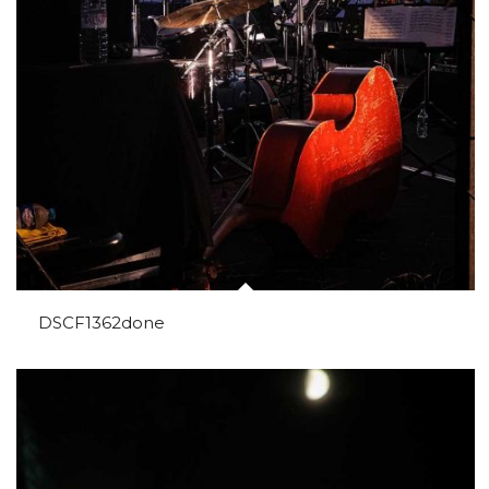
DSCF1362done